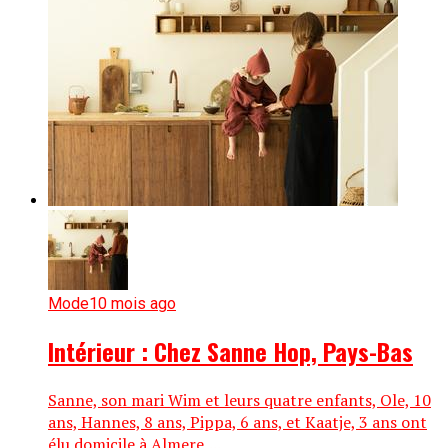
Mode
10 mois ago
Intérieur : Chez Sanne Hop, Pays-Bas
Sanne, son mari Wim et leurs quatre enfants, Ole, 10
ans, Hannes, 8 ans, Pippa, 6 ans, et Kaatje, 3 ans ont
élu domicile à Almere,...