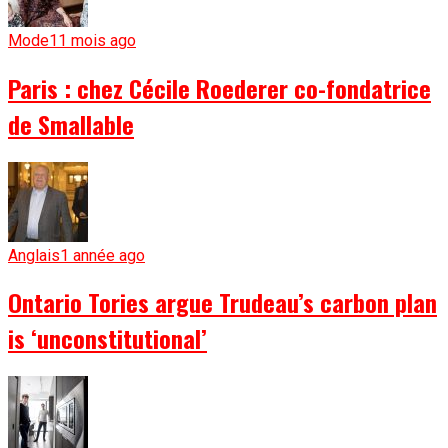
Mode
11 mois ago
Paris : chez Cécile Roederer co-fondatrice
de Smallable
Anglais
1 année ago
Ontario Tories argue Trudeau’s carbon plan
is ‘unconstitutional’