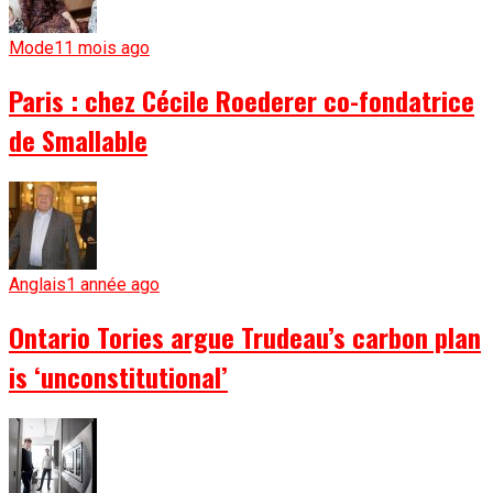
Mode
11 mois ago
Paris : chez Cécile Roederer co-fondatrice
de Smallable
Anglais
1 année ago
Ontario Tories argue Trudeau’s carbon plan
is ‘unconstitutional’