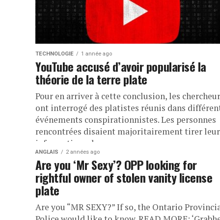
TECHNOLOGIE
1 année ago
YouTube accusé d’avoir popularisé la
théorie de la terre plate
Pour en arriver à cette conclusion, les chercheu
ont interrogé des platistes réunis dans différen
événements conspirationnistes. Les personnes
rencontrées disaient majoritairement tirer leur
informations de...
ANGLAIS
2 années ago
Are you ‘Mr Sexy’? OPP looking for
rightful owner of stolen vanity license
plate
Are you “MR SEXY?” If so, the Ontario Provinci
Police would like to know. READ MORE: ‘Grabhe