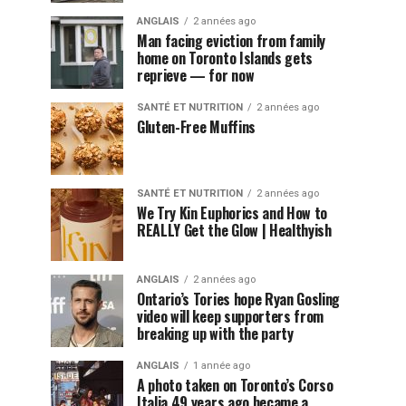
ANGLAIS
2 années ago
Man facing eviction from family
home on Toronto Islands gets
reprieve — for now
SANTÉ ET NUTRITION
2 années ago
Gluten-Free Muffins
SANTÉ ET NUTRITION
2 années ago
We Try Kin Euphorics and How to
REALLY Get the Glow | Healthyish
ANGLAIS
2 années ago
Ontario’s Tories hope Ryan Gosling
video will keep supporters from
breaking up with the party
ANGLAIS
1 année ago
A photo taken on Toronto’s Corso
Italia 49 years ago became a