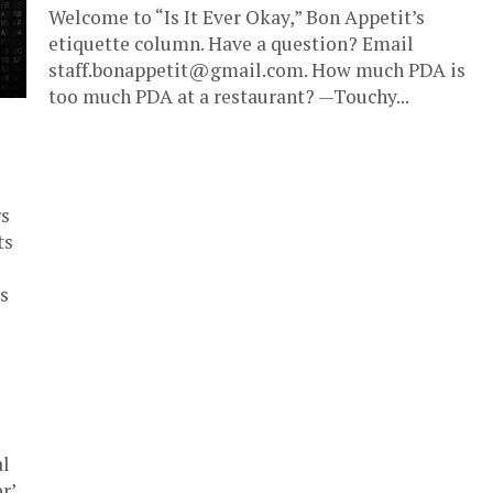
Welcome to “Is It Ever Okay,” Bon Appetit’s
etiquette column. Have a question? Email
staff.bonappetit@gmail.com
. How much PDA is
too much PDA at a restaurant? —Touchy...
rs
ts
s
al
r’