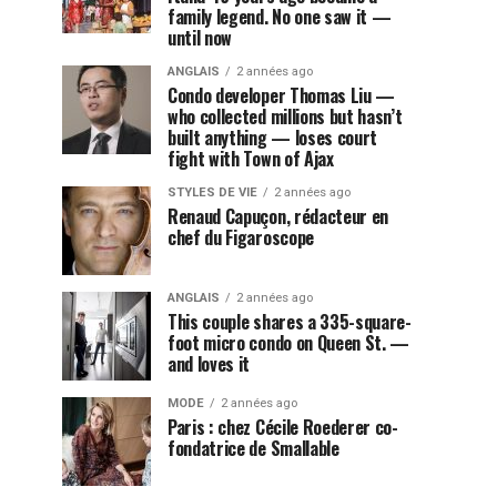
family legend. No one saw it —
until now
ANGLAIS
2 années ago
Condo developer Thomas Liu —
who collected millions but hasn’t
built anything — loses court
fight with Town of Ajax
STYLES DE VIE
2 années ago
Renaud Capuçon, rédacteur en
chef du Figaroscope
ANGLAIS
2 années ago
This couple shares a 335-square-
foot micro condo on Queen St. —
and loves it
MODE
2 années ago
Paris : chez Cécile Roederer co-
fondatrice de Smallable