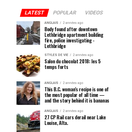
LATEST
POPULAR
VIDEOS
ANGLAIS
2 années ago
Body found after downtown
Lethbridge apartment building
fire, police investigating -
Lethbridge
STYLES DE VIE
2 années ago
Salon du chocolat 2018: les 5
temps forts
ANGLAIS
2 années ago
This B.C. woman’s recipe is one of
the most popular of all time —
and the story behind it is bananas
ANGLAIS
2 années ago
27 CP Rail cars derail near Lake
Louise, Alta.