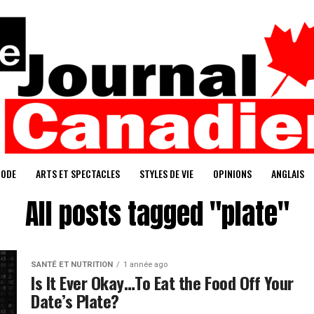
ODE
ARTS ET SPECTACLES
STYLES DE VIE
OPINIONS
ANGLAIS
All posts tagged "plate"
SANTÉ ET NUTRITION
1 année ago
Is It Ever Okay…To Eat the Food Off Your
Date’s Plate?