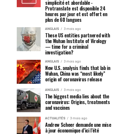
simplicité et abordable -
Protranslate est disponible 24
heures par jour et est offert en
plus de 60 langues
ANGLAIS
3 mois ago
These US entities partnered with
the Wuhan Institute of Virology
— time for a criminal
investigation?
ANGLAIS
3 mois ago
New U.S. analysis finds that lab in
Wuhan, China was “most likely”
origin of coronavirus release
ANGLAIS
3 mois ago
The biggest media lies about the
coronavirus: Origins, treatments
and vaccines
ACTUALITÉS
3 mois ago
Andrew Scheer demande une mise
à jour économique d’ici l’été