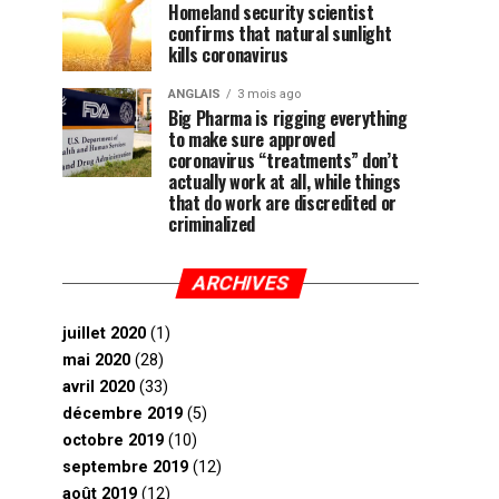
Homeland security scientist
confirms that natural sunlight
kills coronavirus
ANGLAIS
3 mois ago
Big Pharma is rigging everything
to make sure approved
coronavirus “treatments” don’t
actually work at all, while things
that do work are discredited or
criminalized
ARCHIVES
juillet 2020
(1)
mai 2020
(28)
avril 2020
(33)
décembre 2019
(5)
octobre 2019
(10)
septembre 2019
(12)
août 2019
(12)