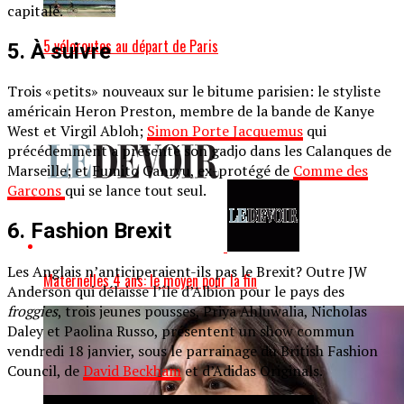
capitale.
5 véloroutes au départ de Paris
5. À suivre
Trois «petits» nouveaux sur le bitume parisien: le styliste
américain Heron Preston, membre de la bande de Kanye
West et Virgil Abloh;
Simon Porte Jacquemus
qui
précédemment a présenté son gadjo dans les Calanques de
Marseille; et Fumito Ganryu, ex-protégé de
Comme des
Garçons
qui se lance tout seul.
6. Fashion Brexit
Les Anglais n’anticiperaient-ils pas le Brexit? Outre JW
Maternelles 4 ans: le moyen pour la fin
Anderson qui délaisse l’île d’Albion pour le pays des
froggies
, trois jeunes pousses, Priya Ahluwalia, Nicholas
Daley et Paolina Russo, présentent un show commun
vendredi 18 janvier, sous le parrainage du British Fashion
Council, de
David Beckham
et d’Adidas Originals.