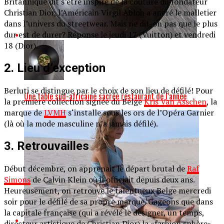
Britannique dit s’être inspiré de la couture du fondateur
Christian Dior, l’Américain Virgil Abloh a ancré le malletier
dans l’univers du streetwear. Mais ne dit-on pas que le plus
dur est de durer? Réponse le jeudi 17 (Vuitton) et vendredi
18 (Dior).
2. Lieu d’exception
Berluti se distingue par le choix de son lieu de défilé! Pour
Une table sud-africaine sacrée restaurant de l’année
la première collection signée du Belge
Kris Van Asschen
, la
marque de
LVMH
s‘installe sous les ors de l’Opéra Garnier
(là où la mode masculine n’a jamais défilé).
3. Retrouvailles
Début décembre, on apprenait le départ brutal de
Raf
Simons
de Calvin Klein où il officiait depuis deux ans.
Heureusement, on retrouve le talentueux Belge mercredi
soir pour le défilé de sa propre marque. Gageons que dans
la capitale française (qui a révélé le designer, un temps,
directeur artistique de Christian Dior) la «fashion sphère»