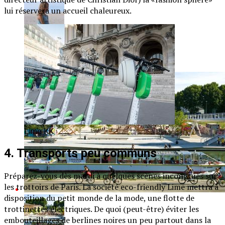
lui réservera un accueil chaleureux.
Les aventuriers de Kids on the Moon
Lime
KK
4. Transports peu communs
Préparez-vous dès mardi à quelques scènes incongrues sur
les trottoirs de Paris. La société eco-friendly Lime mettra à
disposition du petit monde de la mode, une flotte de
trottinettes électriques. De quoi (peut-être) éviter les
embouteillages de berlines noires un peu partout dans la