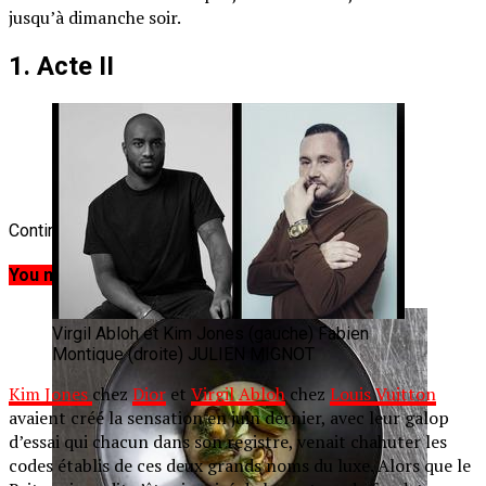
jusqu’à dimanche soir.
1. Acte II
Continue Reading
You may like
Virgil Abloh et Kim Jones
(gauche) Fabien
Montique (droite) JULIEN MIGNOT
Kim Jones
chez
Dior
et
Virgil Abloh
chez
Louis Vuitton
avaient créé la sensation en juin dernier, avec leur galop
d’essai qui chacun dans son registre, venait chahuter les
codes établis de ces deux grands noms du luxe. Alors que le