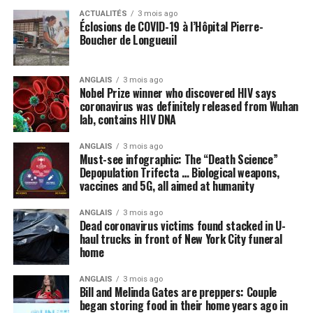
ACTUALITÉS
3 mois ago
Éclosions de COVID-19 à l’Hôpital Pierre-
Boucher de Longueuil
ANGLAIS
3 mois ago
Nobel Prize winner who discovered HIV says
coronavirus was definitely released from Wuhan
lab, contains HIV DNA
ANGLAIS
3 mois ago
Must-see infographic: The “Death Science”
Depopulation Trifecta … Biological weapons,
vaccines and 5G, all aimed at humanity
ANGLAIS
3 mois ago
Dead coronavirus victims found stacked in U-
haul trucks in front of New York City funeral
home
ANGLAIS
3 mois ago
Bill and Melinda Gates are preppers: Couple
began storing food in their home years ago in