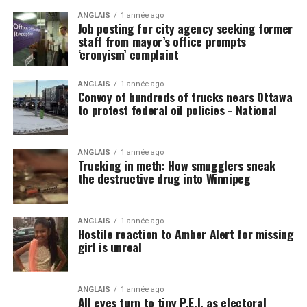
ANGLAIS
1 année ago
Job posting for city agency seeking former
staff from mayor’s office prompts
‘cronyism’ complaint
ANGLAIS
1 année ago
Convoy of hundreds of trucks nears Ottawa
to protest federal oil policies - National
ANGLAIS
1 année ago
Trucking in meth: How smugglers sneak
the destructive drug into Winnipeg
ANGLAIS
1 année ago
Hostile reaction to Amber Alert for missing
girl is unreal
ANGLAIS
1 année ago
All eyes turn to tiny P.E.I. as electoral