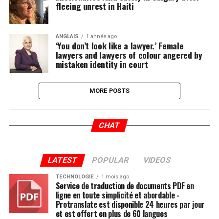
fleeing unrest in Haiti
ANGLAIS
1 année ago
‘You don’t look like a lawyer.’ Female
lawyers and lawyers of colour angered by
mistaken identity in court
MORE POSTS
CHAT
LATEST
POPULAR
VIDEOS
TECHNOLOGIE
1 mois ago
Service de traduction de documents PDF en
ligne en toute simplicité et abordable -
Protranslate est disponible 24 heures par jour
et est offert en plus de 60 langues