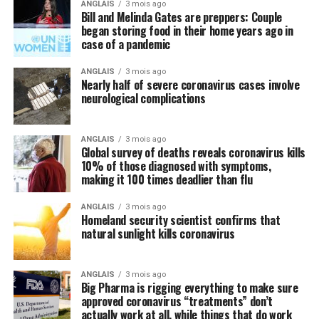
ANGLAIS
3 mois ago
Bill and Melinda Gates are preppers: Couple
began storing food in their home years ago in
case of a pandemic
ANGLAIS
3 mois ago
Nearly half of severe coronavirus cases involve
neurological complications
ANGLAIS
3 mois ago
Global survey of deaths reveals coronavirus kills
10% of those diagnosed with symptoms,
making it 100 times deadlier than flu
ANGLAIS
3 mois ago
Homeland security scientist confirms that
natural sunlight kills coronavirus
ANGLAIS
3 mois ago
Big Pharma is rigging everything to make sure
approved coronavirus “treatments” don’t
actually work at all, while things that do work